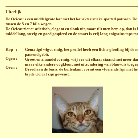
Uiterlijk
De Ocicat is een middelgrote kat met het karakteristieke spotted patroon. De
tussen de 5 en 7 kilo wegen.
De Ocicat ziet er atletisch, elegant en slank uit, maar tilt men hem op, dan is
middellang, stevig en goed gespierd en de staart is vrij lang enigszins taps to
Kop
:
Gematigd wigvormig, het profiel heeft een lichte glooiing bij de 
passend gebit.
Ogen
:
Groot en amandelvormig, vrij ver uit elkaar staand met meer dan
maar elke andere oogkleur, met uitzondering van blauw, is toeges
Oren
:
Breed aan de basis, de buitenkant vormt een vloeiende lijn met h
bij de Ocicat zijn gewenst.