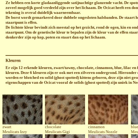
Ze hebben een korte gladaanliggende satijnachtige glanzende vacht. De spo
zoveel mogelijk goed verdeeld zijn over het lichaam. De Ocicat heeft een don
tekening is overal duidelijk waarneembaar.
De borst wordt gemarkeerd door dubbele ongesloten halsbanden. De staart hee
staartpunt is effen.
De lichtste kleur bevindt zich meestal op het gezicht, rond de ogen, kin en o
staartpunt. Om de genetische kleur te bepalen zijn de kleur van de effen staa
donkerder zijn op kop, poten en staart dan op het lichaam.
Kleuren
Er zijn 12 erkende kleuren, zwart/tawny, chocolate, cinnamon, blue, lilac en
kleuren. Deze 6 kleuren zijn er ook met een zilveren ondergrond. Hieronder 
worden er blotched en solid (ghost spotted) kittens geboren, deze zijn niet ge
eigenschappen van de Ocicat vooral de solids (ghost spotted) zijn uniek in N
zwart
chocolate
cinnamon
blu
Meulicats Izzy
Meulicats Gigi
Meulicats Nozzle
Meul