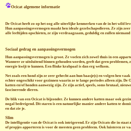
Ocicat algemene informatie
De Ocicat heeft zo op het oog alle uiterlijke kenmerken van de in het wild lev
Hun aanpassingsvermogen maakt hen ideale gezelschapsdieren. Ze zijn zeer
alle leeftijden opschieten, ze zijn verdraagzaam, geduldig en zullen niemand
Sociaal gedrag en aanpassingsvermogen
Hun aanpassingsvermogen is groot. Ze voelen zich zowel thuis in een appartem
Wanneer ze uitsluitend binnen gehouden worden, geeft dat geen problemen, 
energie kwijt te kunnen. Een flinke krabpaal is dan erg welkom.
Net zoals een hond zijn ze zeer gehecht aan hun baasje(s) en volgen hen vaa
echter ongeschikt voor gezinnen waarin ze te lange periodes alleen zijn. De 
katten en/of honden aanwezig zijn. Ze zijn actief, speels, soms brutaal, nieu
fascinerende dieren.
De blik van een Ocicat is bijzonder. Ze kunnen andere katten maar ook gezins
nogal bedreigend. Dit staren is een natuurlijke manier andere katten te domi
en dat zie je.
Slim
De intelligentie van de Ocicat is ook intrigerend. Er zijn Ocicats die in staat
of propjes apporteren is voor de meesten geen probleem. Ook luisteren ze v