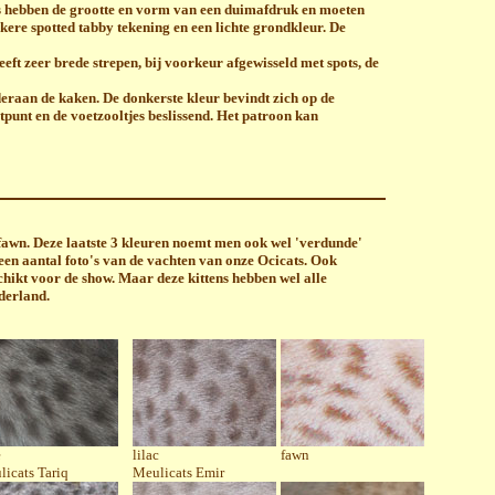
ts hebben de grootte en vorm van een duimafdruk en moeten
kere spotted tabby tekening en een lichte grondkleur. De
ft zeer brede strepen, bij voorkeur afgewisseld met spots, de
nderaan de kaken. De donkerste kleur bevindt zich op de
rtpunt en de voetzooltjes beslissend. Het patroon kan
 fawn. Deze laatste 3 kleuren noemt men ook wel 'verdunde'
een aantal foto's van de vachten van onze Ocicats. Ook
schikt voor de show. Maar deze kittens hebben wel alle
ederland.
e
lilac
fawn
icats Tariq
Meulicats Emir