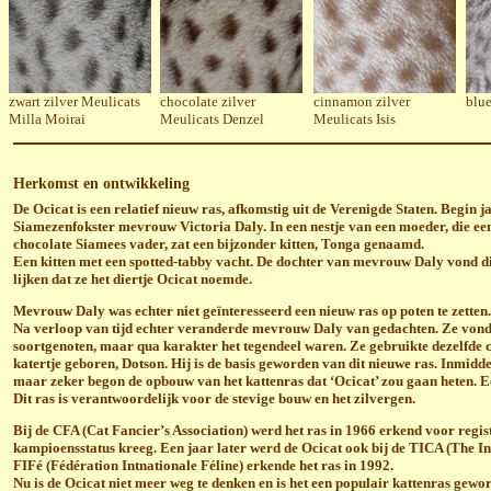
zwart zilver Meulicats
chocolate zilver
cinnamon zilver
blue
Milla Moirai
Meulicats Denzel
Meulicats Isis
Herkomst en ontwikkeling
De Ocicat is een relatief nieuw ras, afkomstig uit de Verenigde Staten. Begin 
Siamezenfokster mevrouw Victoria Daly. In een nestje van een moeder, die een
chocolate Siamees vader, zat een bijzonder kitten, Tonga genaamd.
Een kitten met een spotted-tabby vacht. De dochter van mevrouw Daly vond dit
lijken dat ze het diertje Ocicat noemde.
Mevrouw Daly was echter niet geïnteresseerd een nieuw ras op poten te zetten
Na verloop van tijd echter veranderde mevrouw Daly van gedachten. Ze vond h
soortgenoten, maar qua karakter het tegendeel waren. Ze gebruikte dezelfde 
katertje geboren, Dotson. Hij is de basis geworden van dit nieuwe ras. Inmid
maar zeker begon de opbouw van het kattenras dat ‘Ocicat’ zou gaan heten. 
Dit ras is verantwoordelijk voor de stevige bouw en het zilvergen.
Bij de CFA (Cat Fancier’s Association) werd het ras in 1966 erkend voor regist
kampioensstatus kreeg. Een jaar later werd de Ocicat ook bij de TICA (The I
FIFé (Fédération Intnationale Féline) erkende het ras in 1992.
Nu is de Ocicat niet meer weg te denken en is het een populair kattenras gewo