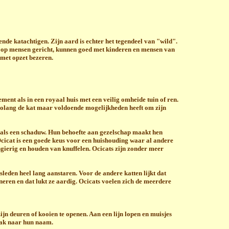
ende katachtigen. Zijn aard is echter het tegendeel van "wild".
 op mensen gericht, kunnen goed met kinderen en mensen van
 met opzet bezeren.
ent als in een royaal huis met een veilig omheide tuin of ren.
zolang de kat maar voldoende mogelijkheden heeft om zijn
k als een schaduw. Hun behoefte aan gezelschap maakt hen
Ocicat is een goede keus voor een huishouding waar al andere
wsgierig en houden van knuffelen. Ocicats zijn zonder meer
leden heel lang aanstaren. Voor de andere katten lijkt dat
neren en dat lukt ze aardig. Ocicats voelen zich de meerdere
 zijn deuren of kooien te openen. Aan een lijn lopen en muisjes
aak naar hun naam.