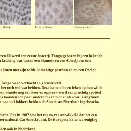
 zilver
lilac zilver
fawn zilver
jaren 60 werd een eerste katertje Tonga geboren bij een bekende
 kruising was tussen een Siamees en een Abessijn en een
 kitten met zijn wilde katachtige patroon zo op een Ocelot
. Tonga werd verkocht en gecastreerd.
et toch wel wat hebben. Deze katten die zo leken op hun wilde
combinatie nog een keer en opnieuw werd een prachtig spotted
dels toonden een paar andere fokkers ook interesse. Langzaam
Een aantal fokkers hebben de American Shorthair ingebracht.
ratie. Pas in 1987 was het ras zo ver ontwikkeld dat het een
nternational Cat Association). De Europese kattenvereniging
rden ook in Nederland.