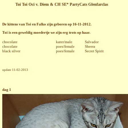
Toi Toi Oci v. Diem & CH SE* PartyCats Glenfarclas
De kittens van Toi en Falko zijn geboren op 16-11-2012.
Toi is een geweldig moedertje we zijn erg trots op haar.
chocolate
kater/male
Salvador
chocolate
poes/female
Sheera
black silver
poes/female
Secret Spirit
update 11-02-2013
dag 1