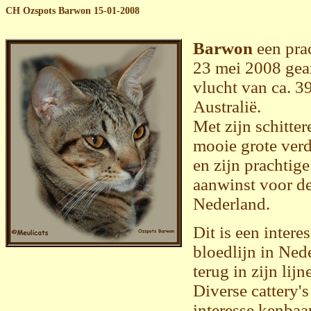
CH Ozspots Barwon 15-01-2008
Barwon
een pra
23 mei 2008 gear
vlucht van ca. 3
Australië.
Met zijn schitter
mooie grote verd
en zijn prachtige
aanwinst voor de
Nederland.
Dit is een inter
bloedlijn in Ned
terug in zijn lij
Diverse cattery
interesse kenbaa